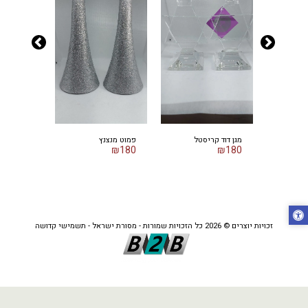
מגן דוד קריסטל
פמוט מנצנץ
פמוט שיש
₪
100
₪
180
₪
180
זכויות יוצרים © 2026 כל הזכויות שמורות -
מסורת ישראל - תשמישי קדושה